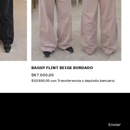
BAGGY FLINT BEIGE BORDADO
B
$67.000,00
$
$53.600,00
con
Transferencia o depósito bancario
$4