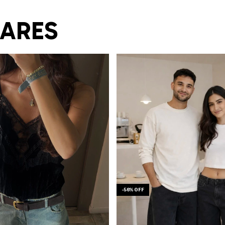
LARES
-
56
%
OFF