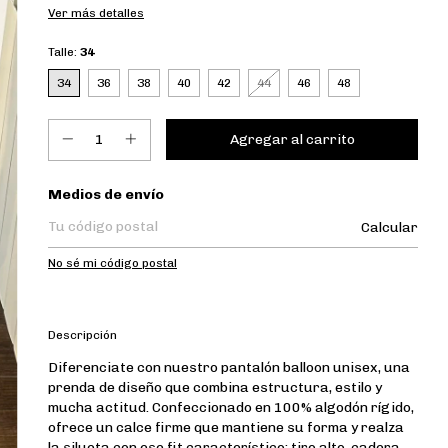
Ver más detalles
Talle:
34
34
36
38
40
42
44
46
48
Entregas para el CP:
Medios de envío
Calcular
No sé mi código postal
Descripción
Diferenciate con nuestro
pantalón balloon unisex
, una
prenda de diseño que combina estructura, estilo y
mucha actitud. Confeccionado en
100% algodón rígido
,
ofrece un calce firme que mantiene su forma y realza
la silueta con ese fit característico: tiro alto, cadera