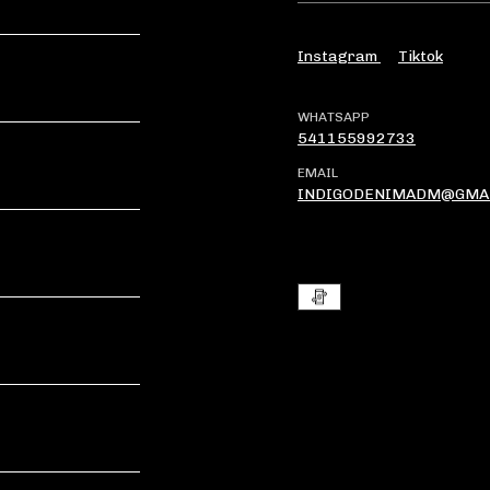
Instagram
Tiktok
WHATSAPP
541155992733
EMAIL
INDIGODENIMADM@GMA