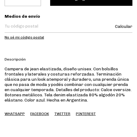
Entregas para el CP:
Medios de envío
Calcular
No sé mi código postal
Descripción
Campera de jean elastizada, diseño unisex. Con bolsillos
frontales y laterales y costuras reforzadas. Terminación
clásica para un look atemporal y duradero, una prenda única
que no pasa de moda y podés combinar con cualquier prenda
en cualquier temporada. Detalles del producto: Calce oversize.
Botones metálicos. Tela denim elastizada 80% algodón 20%
elástano. Color azul. Hecha en Argentina.
WHATSAPP
FACEBOOK
TWITTER
PINTEREST