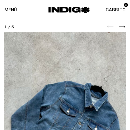
0
MENÚ
CARRITO
1
/
5