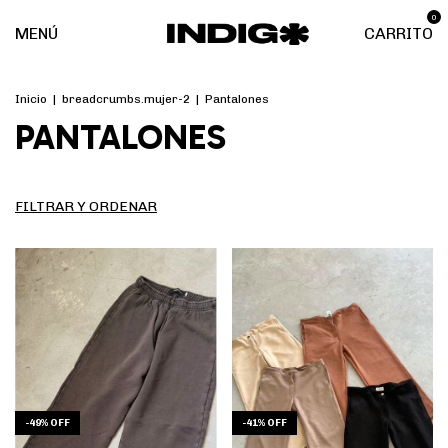
0
MENÚ
CARRITO
Inicio
|
breadcrumbs.mujer-2
|
Pantalones
PANTALONES
FILTRAR Y ORDENAR
-
41
%
OFF
-
49
%
OFF