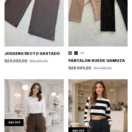
JOGGING RECTO GASTADO
+1
PANTALON SUEDE GAMUZA
$25.000,00
$49.000,00
$26.000,00
$44.000,00
-
62
%
OFF
-
62
%
OFF