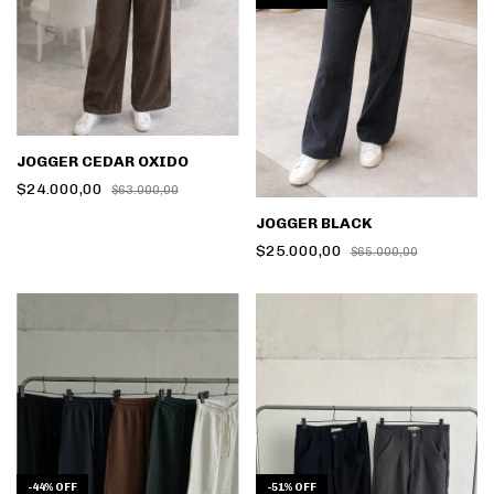
JOGGER CEDAR OXIDO
$24.000,00
$63.000,00
JOGGER BLACK
$25.000,00
$65.000,00
-
51
%
OFF
-
44
%
OFF