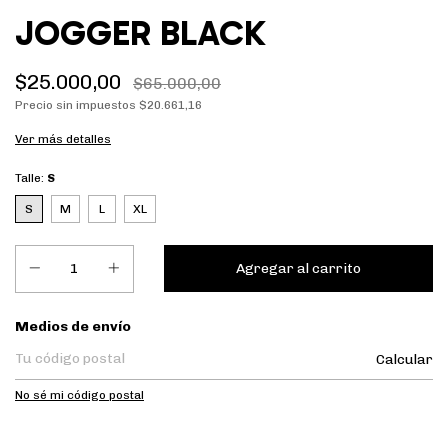
JOGGER BLACK
$25.000,00
$65.000,00
Precio sin impuestos
$20.661,16
Ver más detalles
Talle:
S
S
M
L
XL
Entregas para el CP:
Medios de envío
Calcular
No sé mi código postal