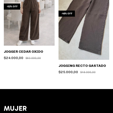
-
62
%
OFF
-
49
%
OFF
JOGGER CEDAR OXIDO
$24.000,00
$63.000,00
JOGGING RECTO GASTADO
$25.000,00
$49.000,00
MUJER