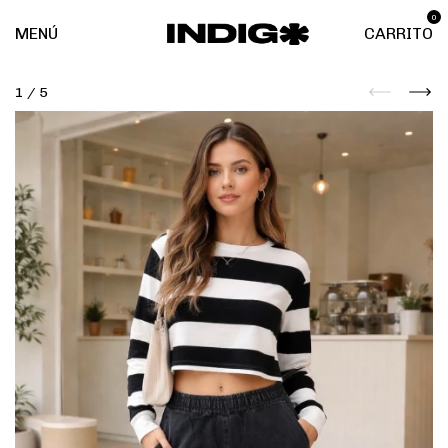
0
MENÚ
CARRITO
1
/
5