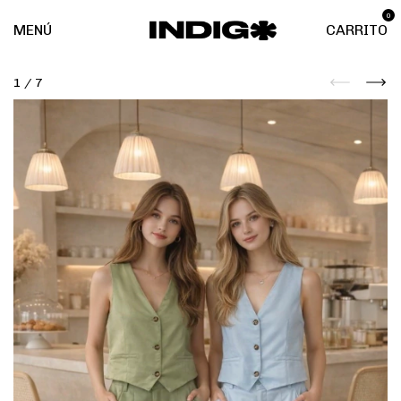
0
MENÚ
CARRITO
1
/
7