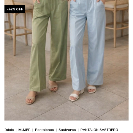
-
42
%
OFF
Inicio
|
MUJER
|
Pantalones
|
Sastreros
|
PANTALON SASTRERO