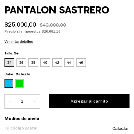
PANTALON SASTRERO
$25.000,00
$43.000,00
Precio sin impuestos
$20.661,16
Ver más detalles
Talle:
34
34
36
38
40
42
44
46
Color:
Celeste
Entregas para el CP:
Medios de envío
Calcular