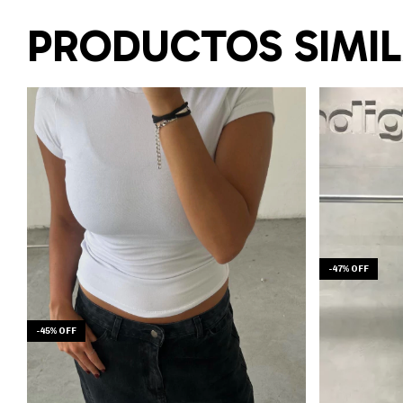
PRODUCTOS SIMI
-
47
%
OFF
-
45
%
OFF