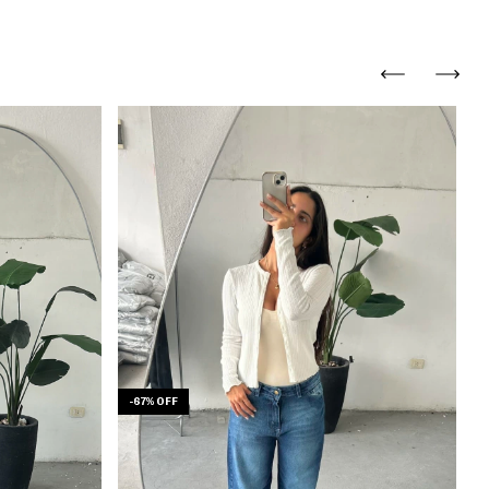
-
67
%
OFF
-