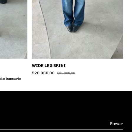
WIDE LEG BRINI
W
$20.000,00
$
$61.000,00
ito bancario