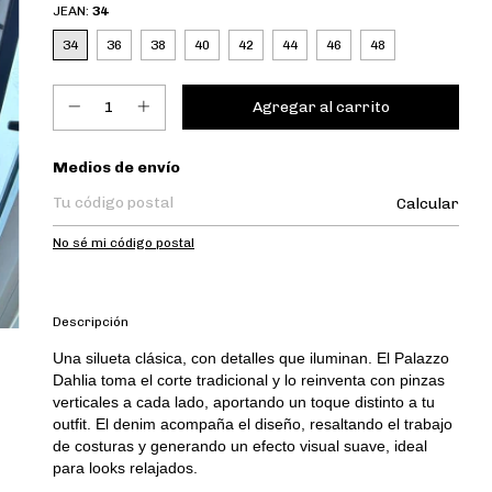
JEAN:
34
34
36
38
40
42
44
46
48
Entregas para el CP:
Medios de envío
Calcular
No sé mi código postal
Descripción
Una silueta clásica, con detalles que iluminan. El Palazzo
Dahlia toma el corte tradicional y lo reinventa con pinzas
verticales a cada lado, aportando un toque distinto a tu
outfit. El denim acompaña el diseño, resaltando el trabajo
de costuras y generando un efecto visual suave, ideal
para looks relajados.