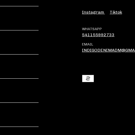
Instagram
Tiktok
WHATSAPP
541155992733
EMAIL
INDIGODENIMADM@GMA