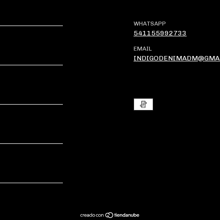
WHATSAPP
541155992733
EMAIL
INDIGODENIMADM@GMA