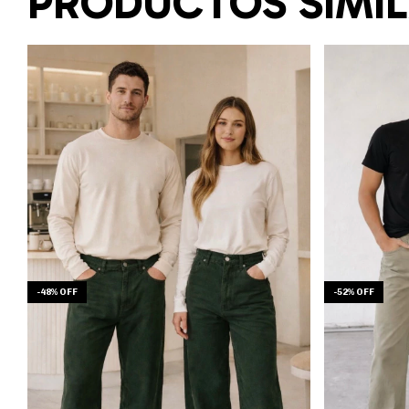
PRODUCTOS SIMI
-
48
%
OFF
-
52
%
OFF