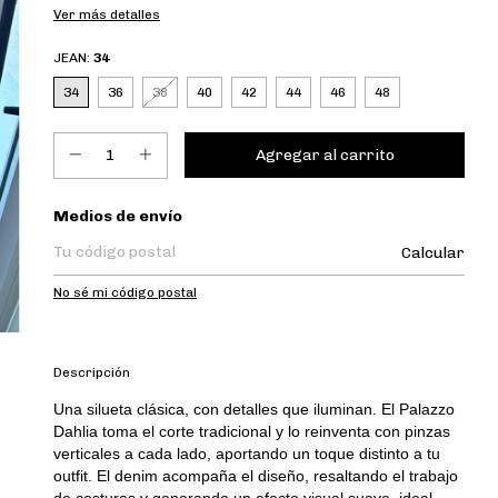
Ver más detalles
JEAN:
34
34
36
38
40
42
44
46
48
Entregas para el CP:
Medios de envío
Calcular
No sé mi código postal
Descripción
Una silueta clásica, con detalles que iluminan. El Palazzo
Dahlia toma el corte tradicional y lo reinventa con pinzas
verticales a cada lado, aportando un toque distinto a tu
outfit. El denim acompaña el diseño, resaltando el trabajo