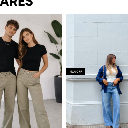
LARES
-
51
%
OFF