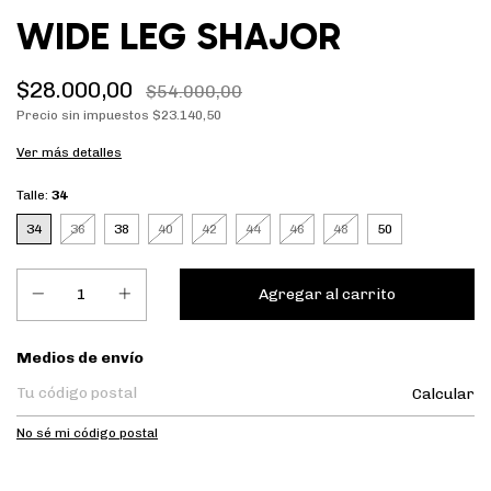
WIDE LEG SHAJOR
$28.000,00
$54.000,00
Precio sin impuestos
$23.140,50
Ver más detalles
Talle:
34
34
36
38
40
42
44
46
48
50
Entregas para el CP:
Medios de envío
Calcular
No sé mi código postal