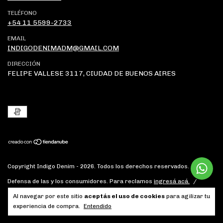
TELÉFONO
+54 11 5599-2733
EMAIL
INDIGODENIMADM@GMAIL.COM
DIRECCIÓN
FELIPE VALLESE 3117, CIUDAD DE BUENOS AIRES
Copyright Indigo Denim - 2026. Todos los derechos reservados.
Defensa de las y los consumidores. Para reclamos
ingresá acá.
/
Botón de arrepentimiento
Al navegar por este sitio
aceptás el uso de cookies
para agilizar tu
experiencia de compra.
Entendido